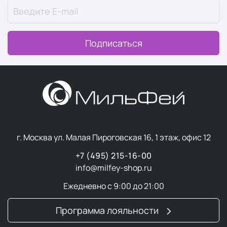
целый ряд проблем:
закупоренные поры
воспаление и угревая сыпь
Подписаться
нарушение кожного дыхания и питания
потеря эластичности
морщины
гиперпигментация
тусклый цвет
неровный тон
и т. д.
Лучшим решением будет ежедневный, тщательный и
г. Москва ул. Малая Пироговская 16, 1 этаж, офис 12
многоэтапный уход за кожей, а также
выбор косметики
+7 (495) 215-16-00
для лица
в соответствии с возрастом, типом кожи, а
info@milfey-shop.ru
также наличием и выраженностью кожных дефектов.
Ежедневно с 9:00 до 21:00
Регулярное выполнение простых, но эффективных
процедур — очищение, увлажнение и защита — может
Программа лояльности
существенно улучшить состояние и внешний вид