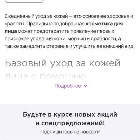
Ежедневный уход за кожей — это основа ее здоровья и
красоты. Правильно подобранная
косметика для
лица
может предотвратить появление первых
признаков увядания кожи, морщин и дряблости, а
также замедлить старение и улучшить ее внешний вид.
Базовый уход за кожей
лица с помощью
Подробнее
косметики
В течение дня на поверхности кожи скапливаются
загрязнения, невидимые невооруженным глазом.
Будьте в курсе новых акций
Частицы пыли и смога, а также декоративная
и спецпредложений!
косметика оседают на поверхности. И, если за кожей
Подпишитесь на новости
не ухаживать должным образом, может возникнуть