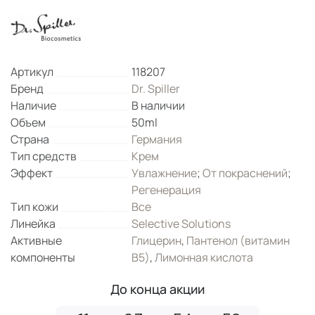
Артикул
118207
Бренд
Dr. Spiller
Наличие
В наличии
Объем
50ml
Страна
Германия
Тип средств
Крем
Эффект
Увлажнение
;
От покраснений
;
Регенерация
Тип кожи
Все
Линейка
Selective Solutions
Активные
Глицерин
,
Пантенол (витамин
компоненты
B5)
,
Лимонная кислота
До конца акции