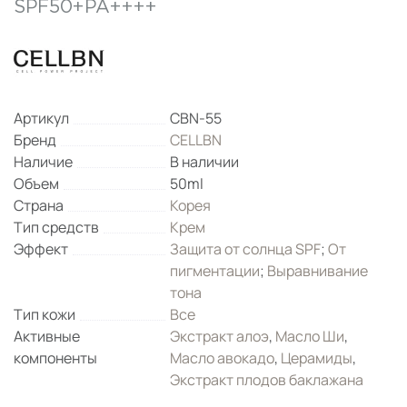
SPF50+PA++++
Артикул
CBN-55
Бренд
CELLBN
Наличие
В наличии
Объем
50ml
Страна
Корея
Тип средств
Крем
Эффект
Защита от солнца SPF
;
От
пигментации
;
Выравнивание
тона
Тип кожи
Все
Активные
Экстракт алоэ
,
Масло Ши
,
компоненты
Масло авокадо
,
Церамиды
,
Экстракт плодов баклажана