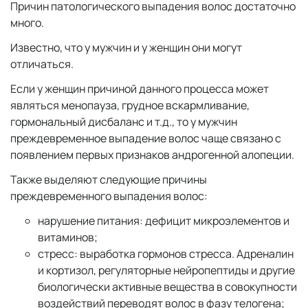
Причин патологического выпадения волос достаточно
много.
Известно, что у мужчин и у женщин они могут
отличаться.
Если у женщин причиной данного процесса может
являться менопауза, грудное вскармливание,
гормональный дисбаланс и т.д., то у мужчин
преждевременное выпадение волос чаще связано с
появлением первых признаков андрогенной алопеции.
Также выделяют следующие причины
преждевременного выпадения волос:
нарушение питания: дефицит микроэлементов и
витаминов;
стресс: выработка гормонов стресса. Адреналин
и кортизол, регуляторные нейропептиды и другие
биологически активные вещества в совокупности
воздействий переводят волос в фазу телогена;