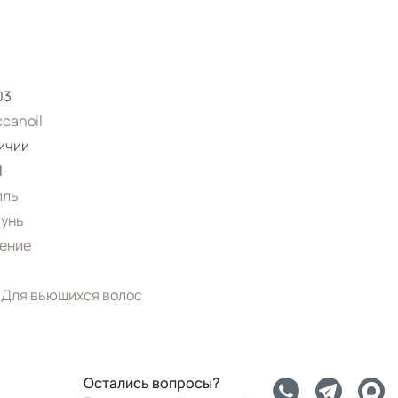
03
canoil
ичии
l
иль
унь
ение
- Для вьющихся волос
Остались вопросы?