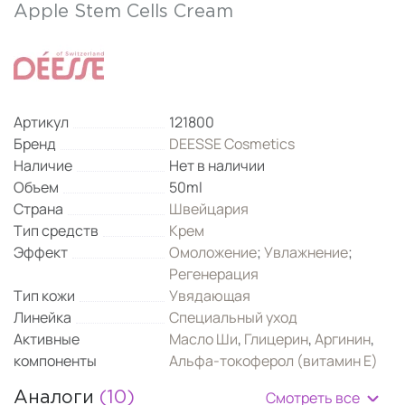
Apple Stem Cells Cream
Артикул
121800
Бренд
DEESSE Cosmetics
Наличие
Нет в наличии
Объем
50ml
Страна
Швейцария
Тип средств
Крем
Эффект
Омоложение
;
Увлажнение
;
Регенерация
Тип кожи
Увядающая
Линейка
Специальный уход
Активные
Масло Ши
,
Глицерин
,
Аргинин
,
компоненты
Альфа-токоферол (витамин Е)
Смотреть все
Аналоги
(10)