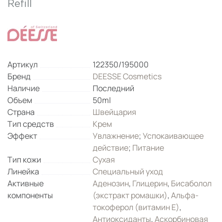
Refill
Артикул
122350/195000
Бренд
DEESSE Cosmetics
Наличие
Последний
Объем
50ml
Страна
Швейцария
Тип средств
Крем
Эффект
Увлажнение
;
Успокаивающее
действие
;
Питание
Тип кожи
Сухая
Линейка
Специальный уход
Активные
Аденозин
,
Глицерин
,
Бисаболол
компоненты
(экстракт ромашки)
,
Альфа-
токоферол (витамин Е)
,
Антиоксиданты
,
Аскорбиновая