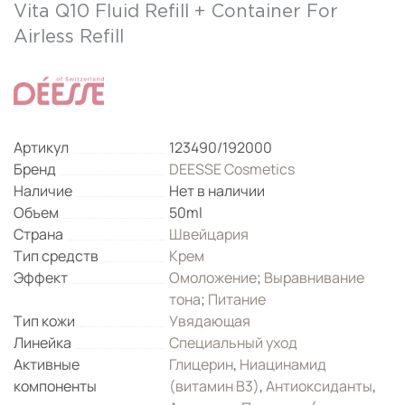
Vita Q10 Fluid Refill + Container For
Airless Refill
Артикул
123490/192000
Бренд
DEESSE Cosmetics
Наличие
Нет в наличии
Объем
50ml
Страна
Швейцария
Тип средств
Крем
Эффект
Омоложение
;
Выравнивание
тона
;
Питание
Тип кожи
Увядающая
Линейка
Специальный уход
Активные
Глицерин
,
Ниацинамид
компоненты
(витамин B3)
,
Антиоксиданты
,