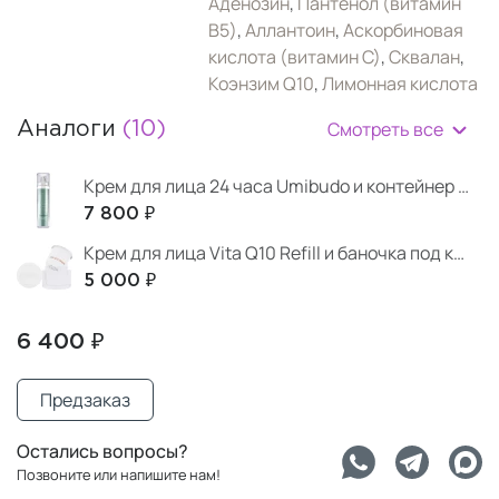
Аденозин
,
Пантенол (витамин
B5)
,
Аллантоин
,
Аскорбиновая
кислота (витамин С)
,
Сквалан
,
Коэнзим Q10
,
Лимонная кислота
Смотреть все
Аналоги
(10)
Крем для лица 24 часа Umibudo и контейнер под крем
7 800 ₽
Крем для лица Vita Q10 Refill и баночка под крем
5 000 ₽
6 400 ₽
Предзаказ
Остались вопросы?
Позвоните или напишите нам!