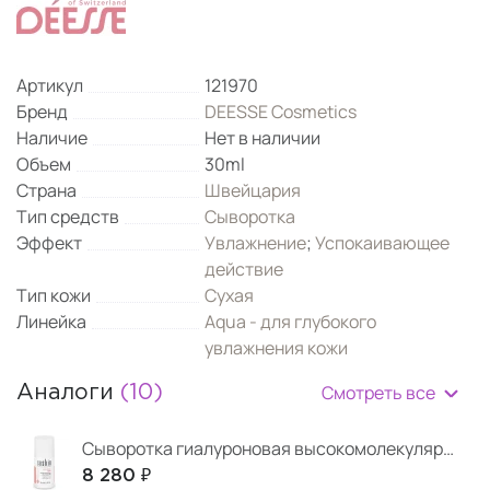
Артикул
121970
Бренд
DEESSE Cosmetics
Наличие
Нет в наличии
Объем
30ml
Страна
Швейцария
Тип средств
Сыворотка
Эффект
Увлажнение
;
Успокаивающее
действие
Тип кожи
Сухая
Линейка
Aqua - для глубокого
увлажнения кожи
Смотреть все
Аналоги
(10)
Сыворотка гиалуроновая высокомолекулярная 2MW
8 280 ₽