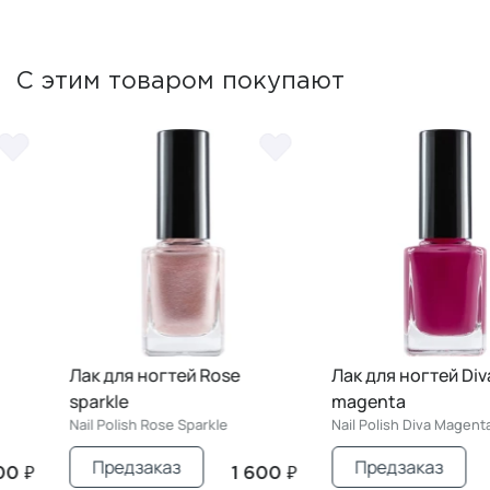
С этим товаром покупают
Лак для ногтей Rose
Лак для ногтей Diva
sparkle
magenta
Nail Polish Rose Sparkle
Nail Polish Diva Magenta
Предзаказ
Предзаказ
1 600 ₽
1 600