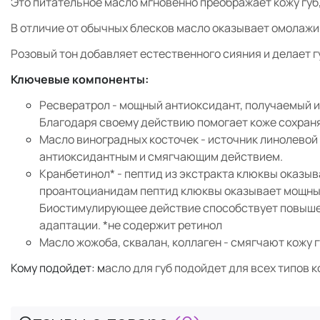
Это питательное масло мгновенно преображает кожу губ
В отличие от обычных блесков масло оказывает омолаж
Розовый тон добавляет естественного сияния и делает 
Ключевые компоненты:
Ресвератрол - мощный антиоксидант, получаемый из
Благодаря своему действию помогает коже сохраня
Масло виноградных косточек - источник линолевой
антиоксидантным и смягчающим действием.
Кранбетинол* - пептид из экстракта клюквы оказы
проантоцианидам пептид клюквы оказывает мощный
Биостимулирующее действие способствует повышени
адаптации. *не содержит ретинол
Масло жожоба, сквалан, коллаген - смягчают кожу 
Кому подойдет: м
асло для губ подойдет для всех типов к