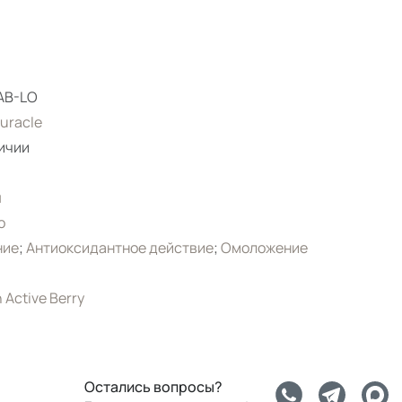
AB-LO
euracle
ичии
я
о
ние
;
Антиоксидантное действие
;
Омоложение
 Active Berry
Остались вопросы?