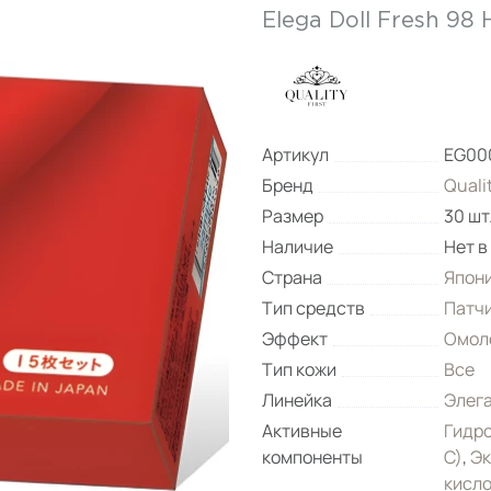
Elega Doll Fresh 98 
Артикул
EG00
Бренд
Qualit
Размер
30 шт
Наличие
Нет в
Страна
Япон
Тип средств
Патч
Эффект
Омол
Тип кожи
Все
Линейка
Элега
Активные
Гидро
компоненты
С)
,
Эк
кисл