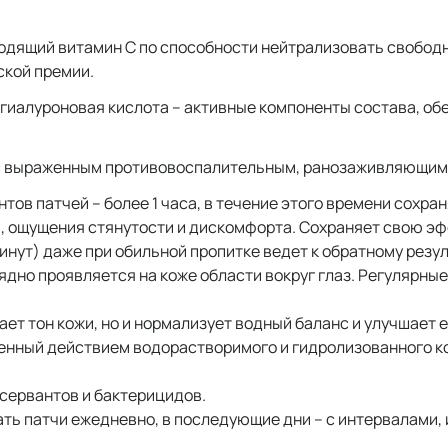
ходящий витамин С по способности нейтрализовать свобод
ской премии.
 гиалуроновая кислота – активные компоненты состава, 
т с выраженным противовоспалительным, ранозаживляющим
в патчей – более 1 часа, в течение этого времени сохра
м, ощущения стянутости и дискомфорта. Сохраняет свою эф
нут) даже при обильной пропитке ведет к обратному резул
лядно проявляется на коже области вокруг глаз. Регулярн
ет тон кожи, но и нормализует водный баланс и улучшает е
нный действием водорастворимого и гидролизованного к
сервантов и бактерицидов.
ть патчи ежедневно, в последующие дни – с интервалами, 