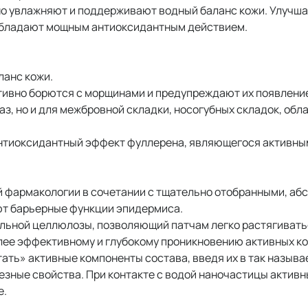
дно увлажняют и поддерживают водный баланс кожи. Улучша
Обладают мощным антиоксидантным действием.
ланс кожи.
тивно борются с морщинами и предупреждают их появлени
аз, но и для межбровной складки, носогубных складок, обла
иоксидантный эффект фуллерена, являющегося активным 
 фармакологии в сочетании с тщательно отобранными, аб
ют барьерные функции эпидермиса.
льной целлюлозы, позволяющий патчам легко растягиваться 
ее эффективному и глубокому проникновению активных ко
ать» активные компоненты состава, введя их в так назыв
лезные свойства. При контакте с водой наночастицы акти
е.