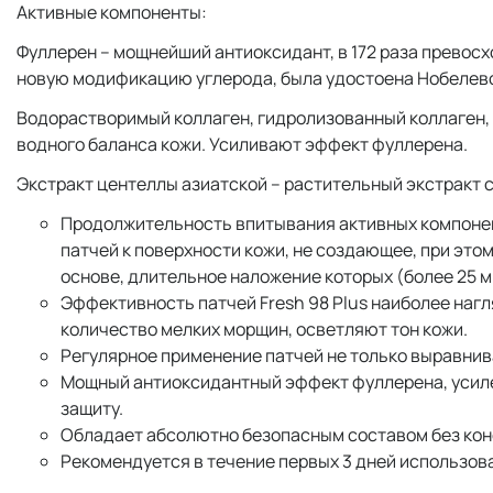
Активные компоненты:
Фуллерен – мощнейший антиоксидант, в 172 раза превос
новую модификацию углерода, была удостоена Нобелев
Водорастворимый коллаген, гидролизованный коллаген,
водного баланса кожи. Усиливают эффект фуллерена.
Экстракт центеллы азиатской – растительный экстрак
Продолжительность впитывания активных компоненто
патчей к поверхности кожи, не создающее, при это
основе, длительное наложение которых (более 25 ми
Эффективность патчей Fresh 98 Plus наиболее наг
количество мелких морщин, осветляют тон кожи.
Регулярное применение патчей не только выравнива
Мощный антиоксидантный эффект фуллерена, усиле
защиту.
Обладает абсолютно безопасным составом без кон
Рекомендуется в течение первых 3 дней использова