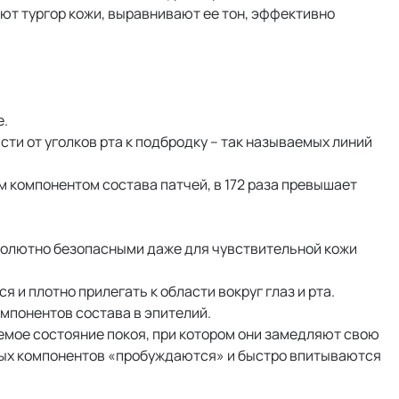
ют тургор кожи, выравнивают ее тон, эффективно
е.
сти от уголков рта к подбродку – так называемых линий
компонентом состава патчей, в 172 раза превышает
солютно безопасными даже для чувствительной кожи
и плотно прилегать к области вокруг глаз и рта.
мпонентов состава в эпителий.
аемое состояние покоя, при котором они замедляют свою
вных компонентов «пробуждаются» и быстро впитываются