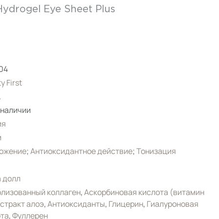
Hydrogel Eye Sheet Plus
04
y First
.
 наличии
ия
и
ожение
;
Антиоксидантное действие
;
Тонизация
 долл
лизованный коллаген
,
Аскорбиновая кислота (витамин
стракт алоэ
,
Антиоксиданты
,
Глицерин
,
Гиалуроновая
ота
,
Фуллерен