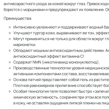
антивозрастного ухода за кожей вокруг глаз. Превосхо
борются с морщинами и предупреждают их появление. 
Преимущества:
Интенсивно увлажняют и поддерживают водный ба
Улучшают тургор кожи, выравнивают ее тон, эффек
Могут применяться не только для области вокруг гл
марионетки.
Обладают мощным антиоксидантным действием. Ант
антиоксидантный эффект витамина С!
Содержат NMN (никотинамид мононуклеотид).
Производственные технологии уровня медицинской
активными компонентами состава, восстанавлива
Основа патчей представляет собой гель из растите
Плотное равномерное прилегание способствует бол
Особая технология геля позволяет быстро «запечат
химическую активность, сохраняя при этом все по
в кожу, не оставляя ощущения липкой пленки на лиц