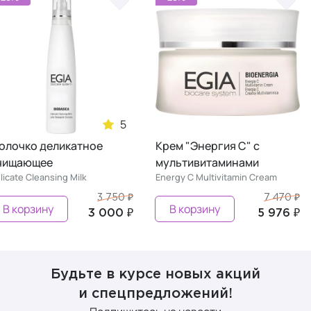
5
олочко деликатное
Крем "Энергия С" с
чищающее
мультивитаминами
licate Cleansing Milk
Energy C Multivitamin Cream
3 750 ₽
7 470 ₽
В корзину
В корзину
3 000 ₽
5 976 ₽
Будьте в курсе новых акций
и спецпредложений!