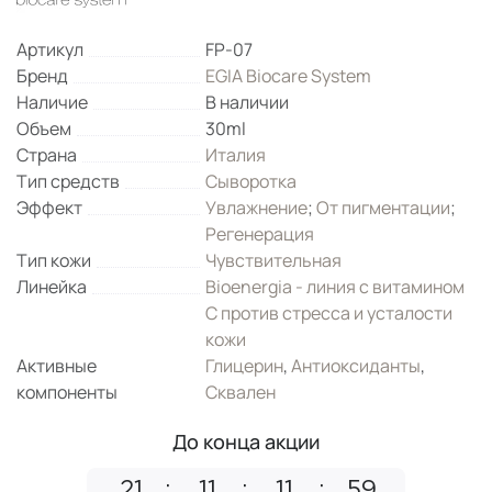
Артикул
FP-07
Бренд
EGIA Biocare System
Наличие
В наличии
Объем
30ml
Страна
Италия
Тип средств
Сыворотка
Эффект
Увлажнение
;
От пигментации
;
Регенерация
Тип кожи
Чувствительная
Линейка
Bioenergia - линия с витамином
С против стресса и усталости
кожи
Активные
Глицерин
,
Антиоксиданты
,
компоненты
Сквален
До конца акции
21
11
11
59