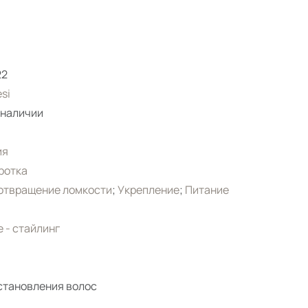
22
si
 наличии
ия
ротка
отвращение ломкости
;
Укрепление
;
Питание
e - стайлинг
становления волос