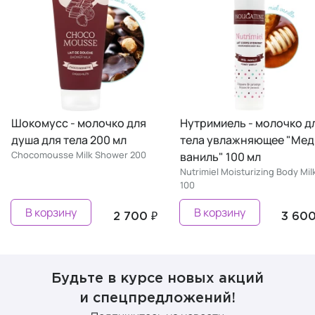
Шокомусс - молочко для
Нутримиель - молочко д
душа для тела 200 мл
тела увлажняющее "Мед
Chocomousse Milk Shower 200
ваниль" 100 мл
Nutrimiel Moisturizing Body Mil
100
В корзину
В корзину
2 700 ₽
3 600
Будьте в курсе новых акций
и спецпредложений!