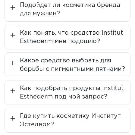
справляться с ними, активизируя ее природные
Подойдет ли косметика бренда
ресурсы.
для мужчин?
Cellular Water
Как понять, что средство Institut
В основе всех продуктов бренда лежит
Esthederm мне подошло?
технология
клеточной воды “Cellular Water”
—
созданная и запатентованная компанией Institut
Esthederm вода, которая имитирует воду,
Какое средство выбрать для
содержащуюся в клетках нашей кожи. Действуя
борьбы с пигментными пятнами?
глубоко в дерме, Cellular Water повышает
энергетический уровень клеток кожи до уровня
молодых клеток, раскрывая истинную силу и
Как подобрать продукты Institut
потенциал вашей кожи.
Esthederm под мой запрос?
Эксперименты подтверждают ее эффективность:
через 6 часов в клеточной воде выживает 85%
Где купить косметику Институт
искусственных клеток, тогда как в дистиллированной
Эстедерм?
воде — 0%, а в термальной — лишь 8,5%. Благодаря