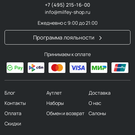
+7 (495) 215-16-00
Технология восстановления содержит высокую
info@milfey-shop.ru
концентрацию активных ингредиентов, которые
упорядочивают коллагеновые волокна. Это повышает
Ежедневно с 9:00 до 21:00
плотность кожи и возвращает ей молодой вид.
Программа лояльности
UV inCellium
Принимаем к оплате
Эта система обеспечивает защиту клеток от
УФ‑излучения и синего света без традиционных
фильтров. Технология усиливает естественные
механизмы самозащиты кожи.
Блог
Аутлет
Доставка
Патент Hyaluronique
Контакты
Наборы
О нас
Разработка объединяет гиалуроновую кислоту в трех
Оплата
Обмен и возврат
Салоны
формах (высокомолекулярную, среднемолекулярную
и инкапсулированную). Это обеспечивает глубокое
Скидки
увлажнение, разглаживание, повышение упругости