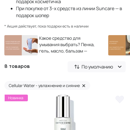
подарок косметичка
При покупке от 3-х средств из линии Suncare — в
подарок шопер
* Акция действует, пока подарки есть в наличии
Какое средство для
умывания выбрать? Пенка,
гель, масло, бальзам —
полный гид по очищению и
снятию макияжа
По умолчанию
8 товаров
×
Cellular Water - увлажнение и сияние
Новинка