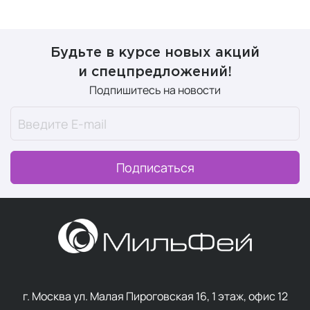
этому средства становятся
биосовместимыми, что
повышает их усвояемость и снижает риск реакций
.
Time Control System
Будьте в курсе новых акций
и спецпредложений!
Это антиоксидантная защита, которая поддерживает
Подпишитесь на новости
энергетический потенциал молодых клеток и борется
с окислительным стрессом, замедляя процессы
старения.
Подписаться
Osmoclean
Осмоклин — запатентованная система очищения,
которая восстанавливает баланс микробиома кожи.
Она стимулирует выработку бета‑дефензинов —
природных антисептиков, уничтожающих патогенную
флору, но сохраняющих полезную микрофлору.
г. Москва ул. Малая Пироговская 16, 1 этаж, офис 12
Repair