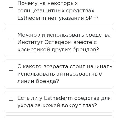
Почему на некоторых
предлагая
средства, направленные на
нормализацию физиологических процессов кожи
.
солнцезащитных средствах
Задача косметики
Институт Эстедерм
— не подавлять
Esthederm нет указания SPF?
естественные процессы, а помогать коже вспомнить,
как работать правильно.
Можно ли использовать средства
Сегодня компания владеет более чем 60 патентами,
Институт Эстедерм вместе с
сотрудничает с научным центром по уходу за кожей и
косметикой других брендов?
продолжает развивать философию, которую ее
создатель сформулировал просто:
“Биология на
службе эстетики”
.
С какого возраста стоит начинать
Institut Esthederm является частью компании NAOS.
использовать антивозрастные
линии бренда?
Уникальные технологии
Есть ли у Esthederm средства для
В основе всех средств бренда — революционная
ухода за кожей вокруг глаз?
концепция
экобиологичного ухода
: продукты не
просто решают проблемы, а учат кожу самостоятельно