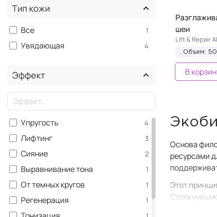
Тип кожи
Разглажив
шеи
Все
1
Lift & Repair
Увядающая
4
Объем: 5
В корзин
Эффект
×
Экоби
Упругость
4
Лифтинг
3
Основа фил
Сияние
2
ресурсами д
поддерживат
Выравнивание тона
1
От темных кругов
Этот принци
1
Столкнувшис
Регенерация
1
году его на
Тонизация
1