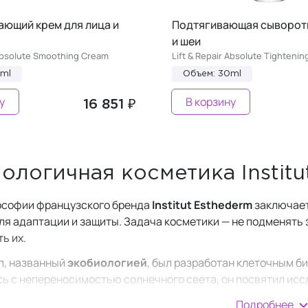
ающий крем для лица и
Подтягивающая сыворотк
и шеи
 Absolute Smoothing Cream
Lift & Repair Absolute Tighteni
0ml
Объем: 30ml
у
В корзину
16 851 ₽
ологичная косметика Institu
ософии французского бренда
Institut Esthederm
заключает
ля адаптации и защиты. Задача косметики — не подменять 
ь их.
п, названный
экобиологией
, был разработан клеточным 
ь с непереносимостью солнечного света, он посвятил исс
учная работа привела к созданию бренда, который отходит 
Подробнее