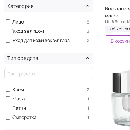
укрепление кожи
Категория
Восстанав
Excellage NT - выраженные
+4
маска
возрастные изменения
Лицо
Lift & Repair 
5
Active Repair - упругость и
+3
регенерация
Объем: 5
Уход за лицом
3
Age Proteom - антивозрастная
+2
Уход для кожи вокруг глаз
2
В корзин
линия
Pure System -
+2
Тип средств
оздоравливающий уход для
жирной и проблемной кожи
×
Sensi System - бережный уход
+1
для чувствительной кожи
Крем
2
Маска
1
Патчи
1
Сыворотка
1