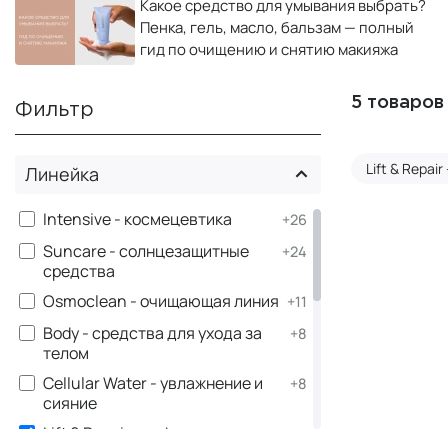
Какое средство для умывания выбрать?
Пенка, гель, масло, бальзам — полный
гид по очищению и снятию макияжа
5 товаров
Фильтр
Lift & Repai
Линейка
Intensive - космецевтика
+26
Suncare - солнцезащитные
+24
средства
Osmoclean - очищающая линия
+11
Body - средства для ухода за
+8
телом
Cellular Water - увлажнение и
+8
сияние
×
Lift & Repair - лифтинг и