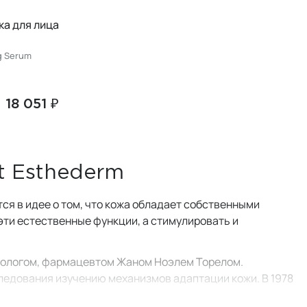
а для лица
ng Serum
18 051 ₽
t Esthederm
ся в идее о том, что кожа обладает собственными
эти естественные функции, а стимулировать и
биологом, фармацевтом Жаном Ноэлем Торелом.
ледования изучению механизмов адаптации кожи. В 1978
от традиционного понимания ухода, предлагая
средства,