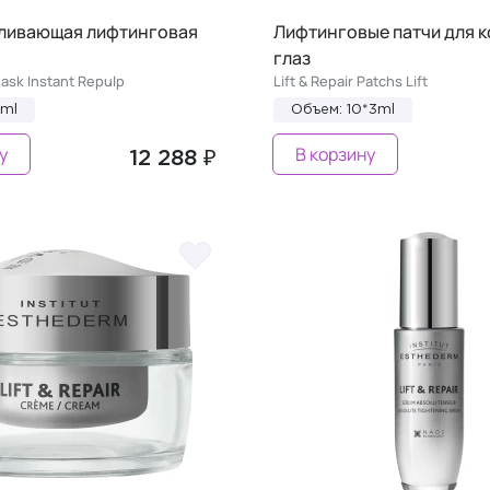
ливающая лифтинговая
Лифтинговые патчи для к
глаз
Mask Instant Repulp
Lift & Repair Patchs Lift
0ml
Объем: 10*3ml
у
В корзину
12 288 ₽