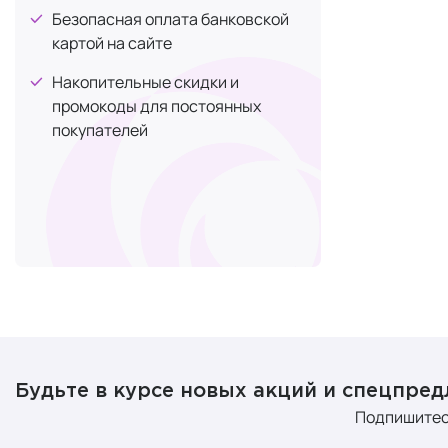
UV inCe
Безопасная оплата банковской
картой на сайте
Эта система
естественны
Накопительные скидки и
промокоды для постоянных
Патент 
покупателей
Разработка 
инкапсулиро
восстанавли
Аквапо
Патент на а
предотвраща
Техноло
Будьте в курсе новых акций и спецпре
Подпишитес
Это ноу-хау
улучшение т