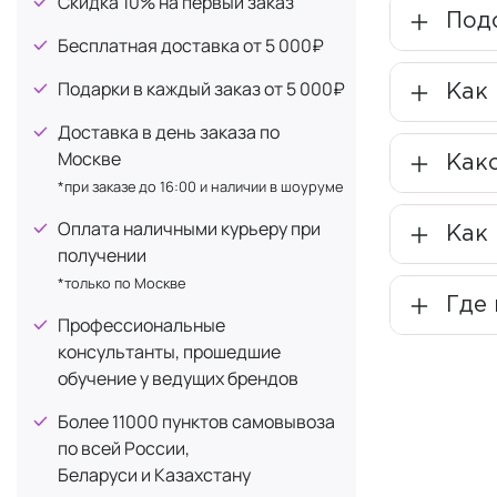
Скидка 10% на первый заказ
как в дисти
Под
что повышае
Бесплатная доставка от 5 000₽
Подарки в каждый заказ от 5 000₽
Time Co
Как 
Доставка в день заказа по
Это антиокс
Москве
стрессом, з
Как
*при заказе до 16:00 и наличии в шоуруме
Osmocl
Оплата наличными курьеру при
Как 
получении
Осмоклин — 
*только по Москве
выработку б
Где
микрофлору.
Профессиональные
консультанты, прошедшие
Repair
обучение у ведущих брендов
Более 11000 пунктов самовывоза
Технология 
по всей России,
волокна. Эт
Беларуси и Казахстану