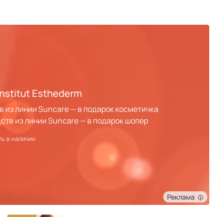
nstitut Esthederm
в из линии Suncare — в подарок косметичка
дств из линии Suncare — в подарок шопер
ть в наличии
Реклама