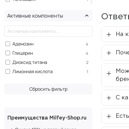
направленн
Увлажнение
естественны
1
Активные компоненты
Ответ
Уменьшение отечности
1
Сегодня ком
развивать ф
×
На 
Institut Es
Аденозин
4
Уника
Глицерин
Поч
4
Диоксид титана
2
В основе вс
Лимонная кислота
Мож
1
учат кожу с
бре
Cellular
Сбросить фильтр
С ка
В основе вс
Institut Est
повышает эн
Есть
Преимущества Milfey-Shop.ru
Эксперимент