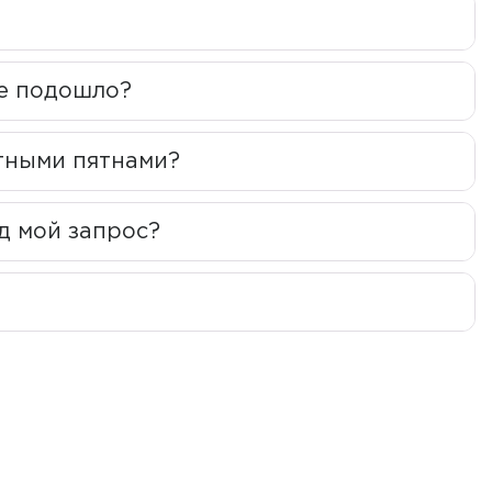
даря этому средства становятся
биосовместимыми,
не подошло?
отенциал молодых клеток и борется с окислительным
тными пятнами?
од мой запрос?
ает баланс микробиома кожи. Она стимулирует
 патогенную флору, но сохраняющих полезную
х ингредиентов, которые упорядочивают коллагеновые