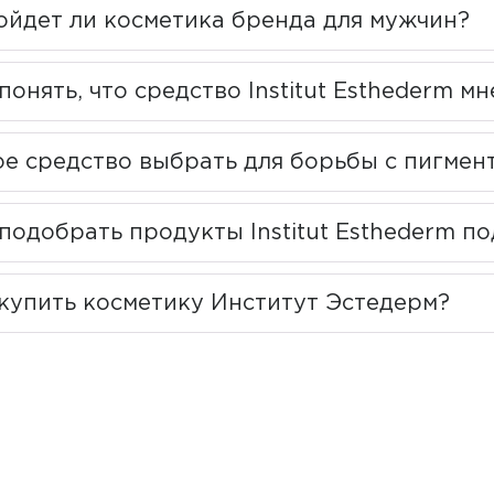
ллированной воде — 0%, а в термальной — лишь 8,5%. Благо
ойдет ли косметика бренда для мужчин?
т их усвояемость и снижает риск реакций
.
ntrol System
понять, что средство Institut Esthederm м
идантная защита, которая поддерживает энергетический п
амедляя процессы старения.
ое средство выбрать для борьбы с пигмен
ean
подобрать продукты Institut Esthederm п
запатентованная система очищения, которая восстанавлив
ета‑дефензинов — природных антисептиков, уничтожающих
 купить косметику Институт Эстедерм?
восстановления содержит высокую концентрацию активны
о повышает плотность кожи и возвращает ей молодой вид.