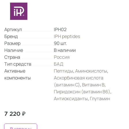
Артикул
IPH02
Бренд
IPH peptides
Размер
90 шт.
Наличие
В наличии
Страна
Россия
Тип средств
БАД
Активные
Пептиды
,
Аминокислоты
,
компоненты
Аскорбиновая кислота
(витамин С)
,
Витамин B
,
Пиридоксин (витамин B6)
,
Антиоксиданты
,
Глутамин
7 220 ₽