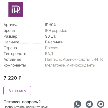
Артикул
IPH04
Бренд
IPH peptides
Размер
90 шт.
Наличие
В наличии
Страна
Россия
Тип средств
БАД
Активные
Пептиды
,
Аминокислоты
,
5-HTP
,
компоненты
Мелатонин
,
Антиоксиданты
7 220 ₽
В корзину
Остались вопросы?
Позвоните или напишите нам!