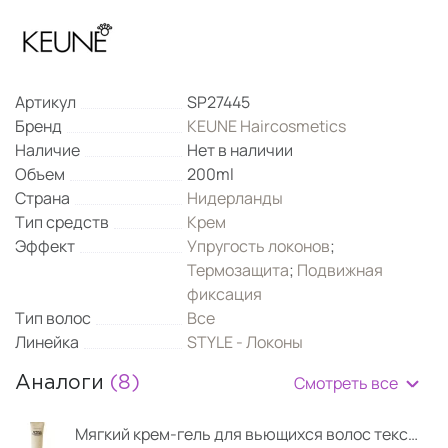
Артикул
SP27445
Бренд
KEUNE Haircosmetics
Наличие
Нет в наличии
Объем
200ml
Страна
Нидерланды
Тип средств
Крем
Эффект
Упругость локонов
;
Термозащита
;
Подвижная
фиксация
Тип волос
Все
Линейка
STYLE - Локоны
Смотреть все
Аналоги
(8)
Мягкий крем-гель для вьющихся волос текстурирующий Spring Loaded