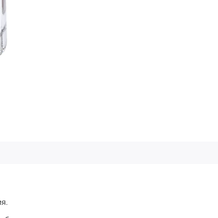
.
ия.