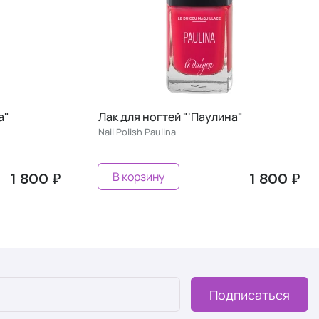
на"
Лак для ногтей "'Инеса"
Nail Polish Ines
Предзаказ
1 800 ₽
1 800 ₽
Подписаться