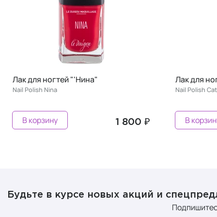
Лак для ногтей "'Катерина"
Лак для 
Nail Polish Сatherine
Nail Polish 
В корзину
В корз
1 800 ₽
Будьте в курсе новых акций и спецпре
Подпишитес