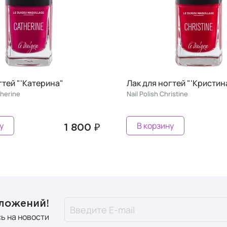
ногтей "'Кристина"
Лак для ногтей "'Паули
Christine
Nail Polish Paulina
ину
В корзину
1 800 ₽
дложений!
ь на новости