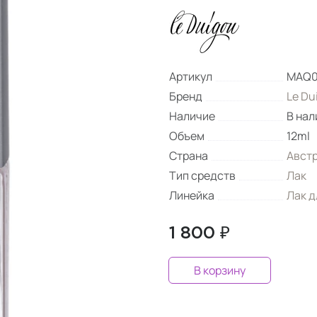
Артикул
MAQ0
Бренд
Le Du
Наличие
В нал
Объем
12ml
Страна
Авст
Тип средств
Лак
Линейка
Лак д
1 800 ₽
В корзину