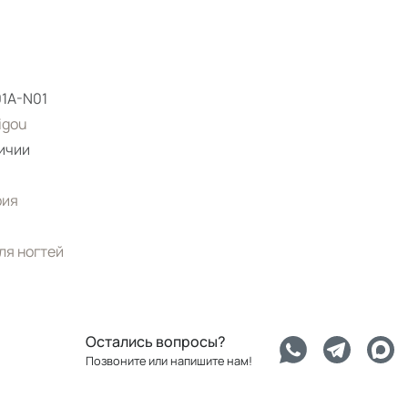
1A-N01
igou
ичии
рия
ля ногтей
Остались вопросы?
Позвоните или напишите нам!