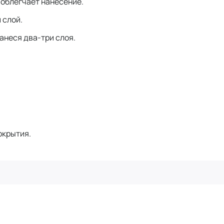
 облегчает нанесение.
 слой.
анеся два-три слоя.
окрытия.