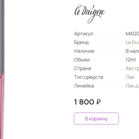
Артикул
MAQ0
Бренд
Le Du
Наличие
В нал
Объем
12ml
Страна
Авст
Тип средств
Лак
Линейка
Лак д
1 800 ₽
В корзину