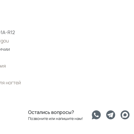
1A-R12
igou
ичии
рия
ля ногтей
Остались вопросы?
Позвоните или напишите нам!