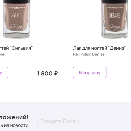
гтей "Дениз"
Лак для ногтей "Надия"
nise
Nail Polish Nadja
у
В корзину
1 800 ₽
дложений!
ь на новости