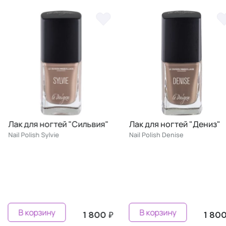
Лак для ногтей "Сильвия"
Лак для ногтей "Дениз"
Nail Polish Sylvie
Nail Polish Denise
В корзину
В корзину
1 800 ₽
1 800