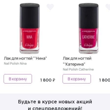
Лак для ногтей "'Нина"
Лак для ногтей
Nail Polish Nina
"'Катерина"
Nail Polish Сatherine
В корзину
В корзину
1 800 ₽
1 800
Будьте в курсе новых акций
и спецпредложений!