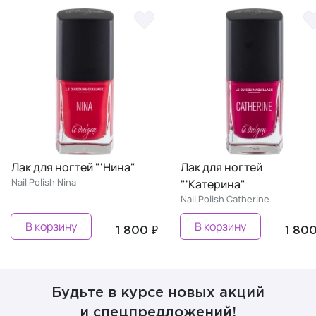
Лак для ногтей
Лак для ногтей
"'Катерина"
"'Кристина"
Nail Polish Сatherine
Nail Polish Christine
В корзину
В корзину
1 800 ₽
1 80
Будьте в курсе новых акций
и спецпредложений!