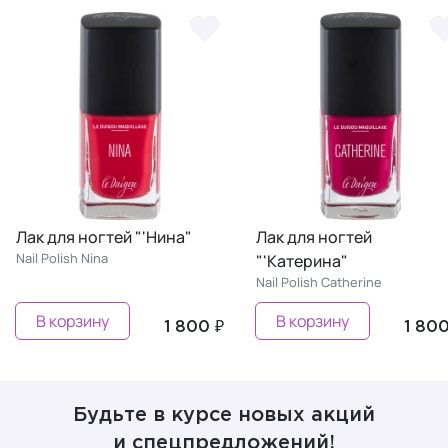
а"
Лак для ногтей
Лак для ногтей
"'Катерина"
"'Кристина"
Nail Polish Сatherine
Nail Polish Christine
В корзину
В корзину
 800 ₽
1 800 ₽
Будьте в курсе новых акций
и спецпредложений!