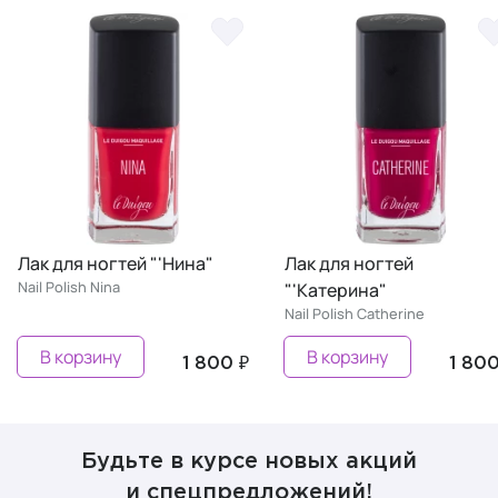
Лак для ногтей "'Нина"
Лак для ногтей
Nail Polish Nina
"'Катерина"
Nail Polish Сatherine
В корзину
В корзину
1 800 ₽
1 800
Будьте в курсе новых акций
и спецпредложений!