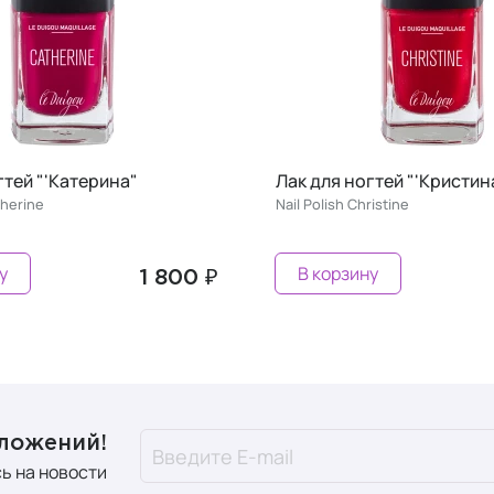
а"
Лак для ногтей "'Кристина"
Nail Polish Christine
В корзину
1 800 ₽
1 800 ₽
дложений!
ь на новости