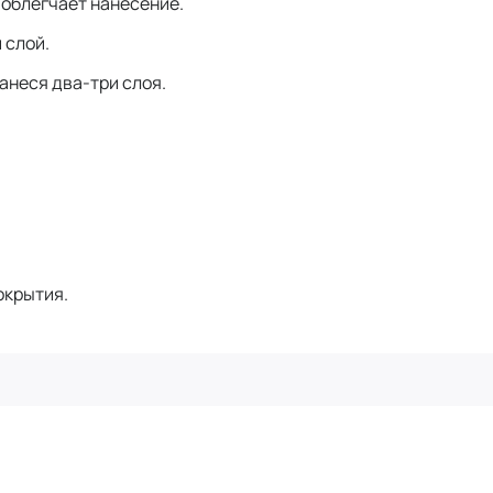
 облегчает нанесение.
 слой.
анеся два-три слоя.
окрытия.