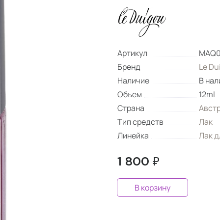
Артикул
MAQ0
Бренд
Le Du
Наличие
В нал
Объем
12ml
Страна
Авст
Тип средств
Лак
Линейка
Лак д
1 800 ₽
В корзину