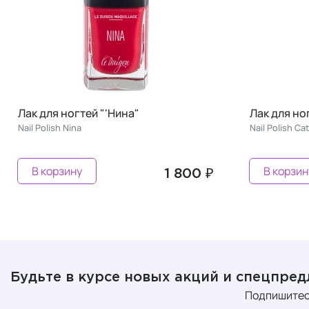
тей "'Нина"
Лак для ногтей "'Катерин
a
Nail Polish Сatherine
у
В корзину
1 800 ₽
Будьте в курсе новых акций и спецпре
Подпишитес