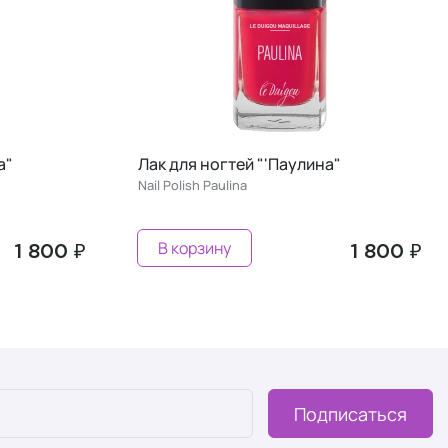
Лак для ногтей "'Паулина"
Лак для ног
Nail Polish Paulina
Nail Polish Ine
В корзину
Предзак
1 800 ₽
Подписаться