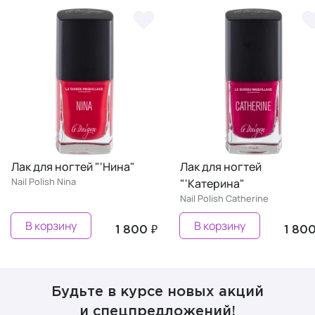
Лак для ногтей "'Нина"
Лак для ногтей
Nail Polish Nina
"'Катерина"
Nail Polish Сatherine
В корзину
В корзину
1 800 ₽
1 800
Будьте в курсе новых акций
и спецпредложений!