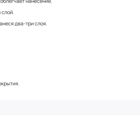
 облегчает нанесение.
 слой.
анеся два-три слоя.
окрытия.