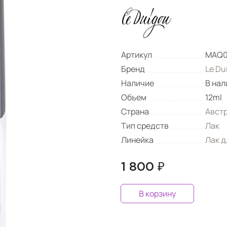
Артикул
MAQ0
Бренд
Le Du
Наличие
В нал
Объем
12ml
Страна
Авст
Тип средств
Лак
Линейка
Лак д
1 800 ₽
В корзину