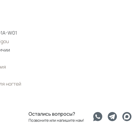
1A-W01
igou
ичии
рия
ля ногтей
Остались вопросы?
Позвоните или напишите нам!