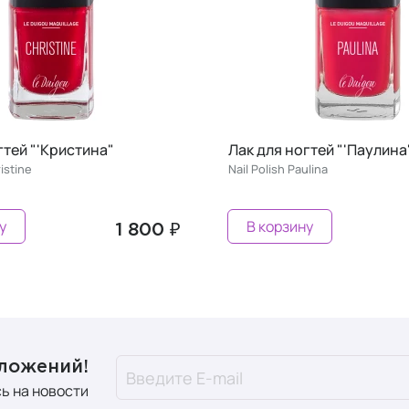
гтей "'Кристина"
Лак для ногтей "'Паулина
ristine
Nail Polish Paulina
у
В корзину
1 800 ₽
дложений!
ь на новости