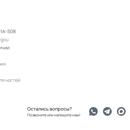
1A-S08
igou
ичии
рия
ля ногтей
Остались вопросы?
Позвоните или напишите нам!