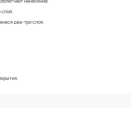
 облегчает нанесение.
 слой.
анеся два-три слоя.
окрытия.