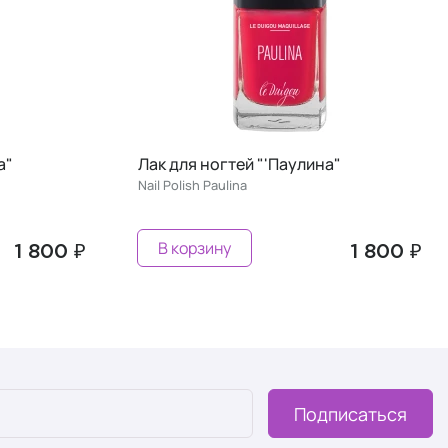
й "'Паулина"
Лак для ногтей "'Инеса"
Nail Polish Ines
Предзаказ
1 800 ₽
1
Подписаться