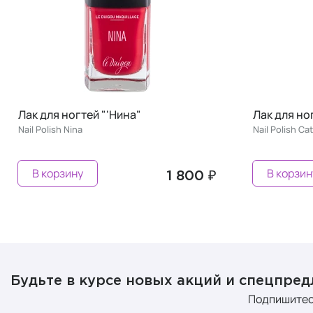
Лак для ногтей "'Катерина"
Nail Polish Сatherine
В корзину
 800 ₽
1 800 ₽
Будьте в курсе новых акций и спецпре
Подпишитес