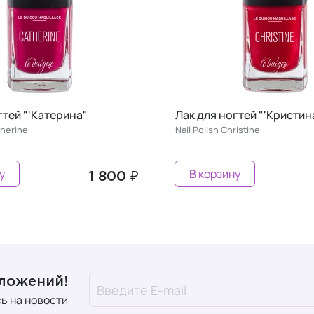
Лак для ногтей "'Кристина"
Лак для ногте
Nail Polish Christine
Nail Polish Paulina
В корзину
В корзину
1 800 ₽
дложений!
ь на новости