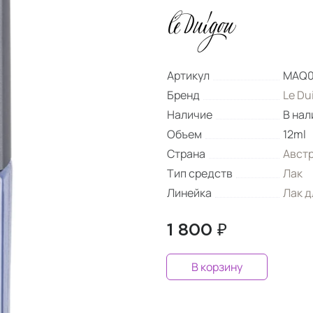
Артикул
MAQ0
Бренд
Le Du
Наличие
В нал
Объем
12ml
Страна
Авст
Тип средств
Лак
Линейка
Лак д
1 800 ₽
В корзину