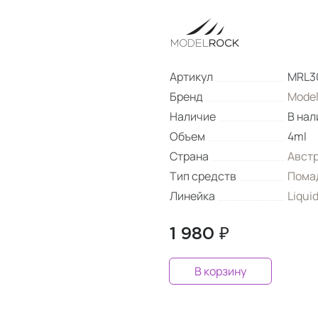
Артикул
MRL3
Бренд
Model
Наличие
В нал
Объем
4ml
Страна
Авст
Тип средств
Пома
Линейка
Liquid
1 980 ₽
В корзину