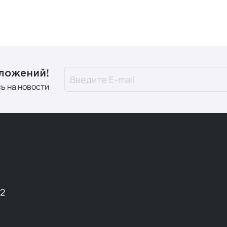
дложений!
ь на новости
12