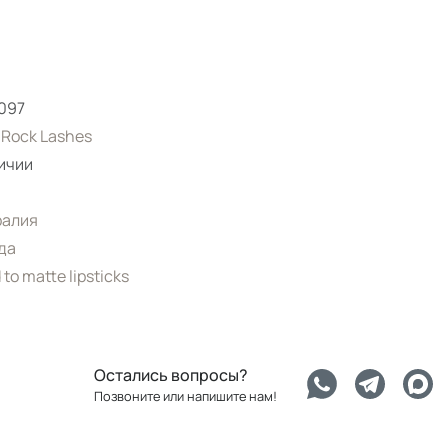
097
Rock Lashes
ичии
ралия
да
 to matte lipsticks
Остались вопросы?
Позвоните или напишите нам!