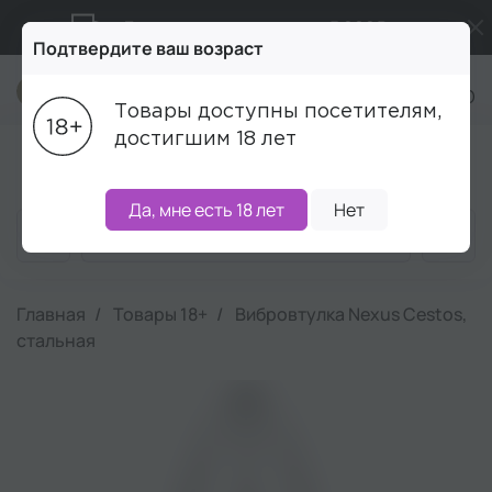
Бесплатная доставка от 5 000₽
Подтвердите ваш возраст
Подарки в каждый заказ от 5 000₽
+7 (495) 215-16-00
Товары доступны посетителям,
Промокод ПРИВЕТ
достигшим 18 лет
Блог
Акции
Бренды
Наборы
Скидки
Да, мне есть 18 лет
Нет
Главная
Товары 18+
Вибровтулка Nexus Cestos,
стальная