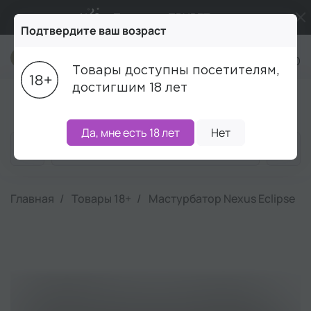
Промокод ПРИВЕТ
Подтвердите ваш возраст
Бесплатная доставка от 5 000₽
+7 (495) 215-16-00
Товары доступны посетителям,
Подарки в каждый заказ от 5 000₽
достигшим 18 лет
Блог
Акции
Бренды
Наборы
Скидки
Да, мне есть 18 лет
Нет
Главная
Товары 18+
Мастурбатор Nexus Eclipse