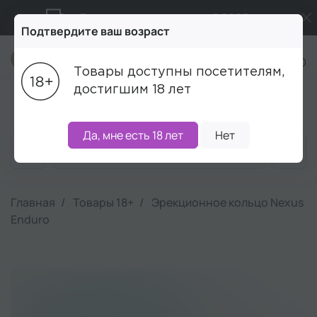
Бесплатная доставка от 5 000₽
Подтвердите ваш возраст
Промокод ПРИВЕТ
+7 (495) 215-16-00
Товары доступны посетителям,
Подарки в каждый заказ от 5 000₽
достигшим 18 лет
Блог
Акции
Бренды
Наборы
Скидки
Да, мне есть 18 лет
Нет
Главная
Товары 18+
Эрекционное кольцо Nexus
Enduro