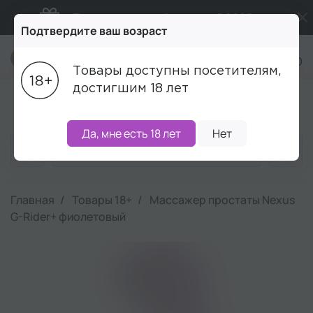
Подарки в каждый заказ от 5 000₽
Подтвердите ваш возраст
Бесплатная доставка от 5 000₽
+7 (495) 215-16-00
Товары доступны посетителям,
Промокод ПРИВЕТ
достигшим 18 лет
Блог
Акции
Бренды
Наборы
Скидки
Да, мне есть 18 лет
Нет
Главная
Товары 18+
Массажер простаты Nexus
G-Rider+ фиолетовый