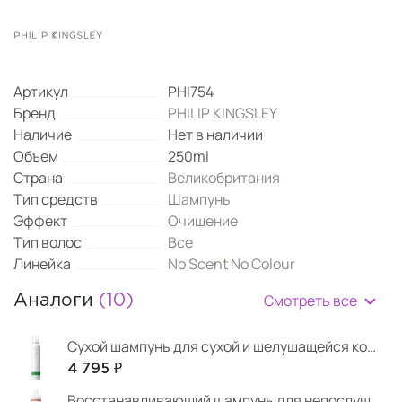
Артикул
PHI754
Бренд
PHILIP KINGSLEY
Наличие
Нет в наличии
Объем
250ml
Страна
Великобритания
Тип средств
Шампунь
Эффект
Очищение
Тип волос
Все
Линейка
No Scent No Colour
Смотреть все
Аналоги
(10)
Сухой шампунь для сухой и шелушащейся кожи головы
4 795 ₽
Восстанавливающий шампунь для непослушных волос