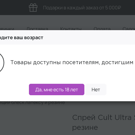
Подарки в каждый заказ от 5 000₽
овинки
Доставка
Контакты
Оплата
Сало
дите ваш возраст
Акции
Бренды
Наборы
Товары доступны посетителям, достигшим 
Да, мне есть 18 лет
Нет
ющий блеск латексу и резине
Спрей Cult Ultra
резине