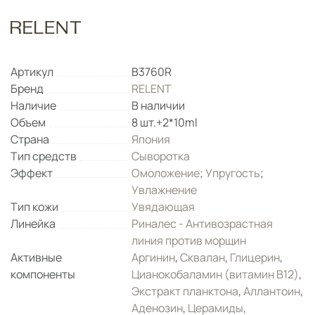
Артикул
B3760R
Бренд
RELENT
Наличие
В наличии
Объем
8 шт.+2*10ml
Страна
Япония
Тип средств
Сыворотка
Эффект
Омоложение
;
Упругость
;
Увлажнение
Тип кожи
Увядающая
Линейка
Риналес - Антивозрастная
линия против морщин
Активные
Аргинин
,
Сквалан
,
Глицерин
,
компоненты
Цианокобаламин (витамин B12)
,
Экстракт планктона
,
Аллантоин
,
Аденозин
,
Церамиды
,