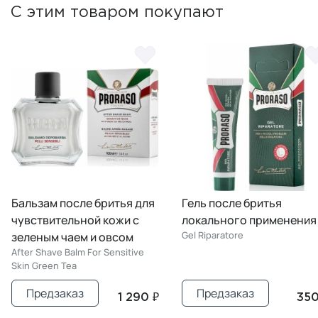
С этим товаром покупают
Бальзам после бритья для
Гель после бритья
чувствительной кожи с
локального применения
Gel Riparatore
зеленым чаем и овсом
After Shave Balm For Sensitive
Skin Green Tea
Предзаказ
Предзаказ
1 290 ₽
350