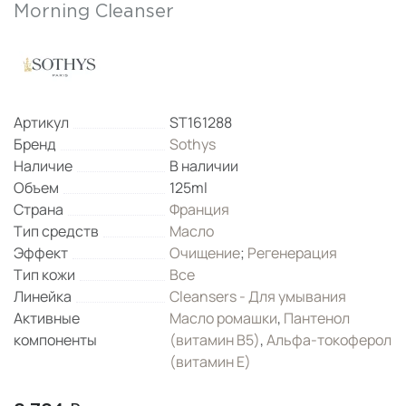
Morning Cleanser
Артикул
ST161288
Бренд
Sothys
Наличие
В наличии
Объем
125ml
Страна
Франция
Тип средств
Масло
Эффект
Очищение
;
Регенерация
Тип кожи
Все
Линейка
Cleansers - Для умывания
Активные
Масло ромашки
,
Пантенол
компоненты
(витамин B5)
,
Альфа-токоферол
(витамин Е)