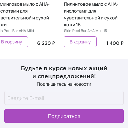
Пилинговое мыло с AHA-
Пилинговое мыло с AHA-
кислотами для
кислотами для
чувствительной и сухой
чувствительной и сухой
кожи
кожи 15 г
Skin Peel Bar AHA Mild
Skin Peel Bar AHA Mild 15
В корзину
В корзину
6 220 ₽
1 400 ₽
Будьте в курсе новых акций
и спецпредложений!
Подпишитесь на новости
Подписаться