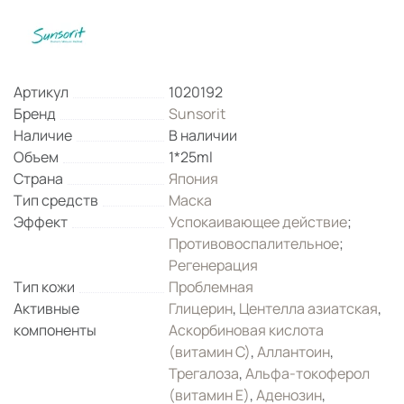
Артикул
1020192
Бренд
Sunsorit
Наличие
В наличии
Объем
1*25ml
Страна
Япония
Тип средств
Маска
Эффект
Успокаивающее действие
;
Противовоспалительное
;
Регенерация
Тип кожи
Проблемная
Активные
Глицерин
,
Центелла азиатская
,
компоненты
Аскорбиновая кислота
(витамин С)
,
Аллантоин
,
Трегалоза
,
Альфа-токоферол
(витамин Е)
,
Аденозин
,