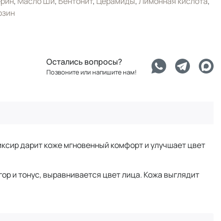
ерин
,
Масло Ши
,
Бентонит
,
Церамиды
,
Лимонная кислота
,
озин
Остались вопросы?
Позвоните или напишите нам!
иксир дарит коже мгновенный комфорт и улучшает цвет
ор и тонус, выравнивается цвет лица. Кожа выглядит