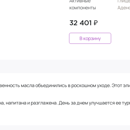
Активные
Глиц
компоненты
Аден
32 401 ₽
В корзину
енность масла объединились в роскошном уходе. Этот эл
, напитана и разглажена. День за днем улучшается ее тург