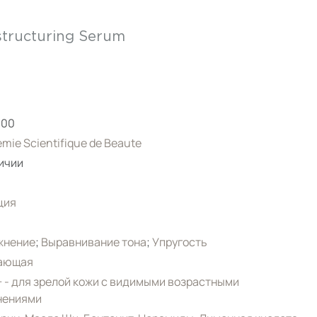
structuring Serum
000
mie Scientifique de Beaute
ичии
ция
жнение
;
Выравнивание тона
;
Упругость
ающая
 - для зрелой кожи с видимыми возрастными
нениями