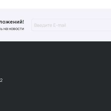
дложений!
ь на новости
12