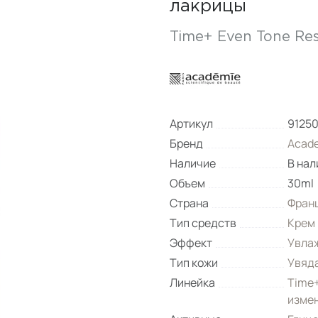
лакрицы
Time+ Even Tone Re
Артикул
9125
Бренд
Acade
Наличие
В нал
Объем
30ml
Страна
Фран
Тип средств
Крем
Эффект
Увла
Тип кожи
Увяд
Линейка
Time+
изме