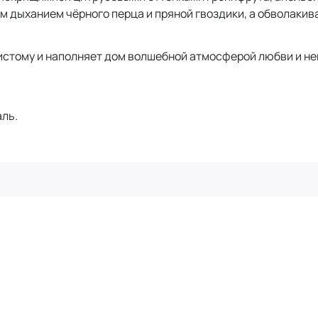
им дыханием чёрного перца и пряной гвоздики, а обволаки
 истому и наполняет дом волшебной атмосферой любви и не
аль.