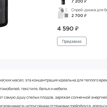
7 200 ₽
Спрей-дымка для б
2 700 ₽
4 590 ₽
Предзаказ
еских масел, эта концентрация идеальна для теплого вре
томобилей, текстиля, белья и мебели.
т самую душу спелых плодов, заряжая солнечной энергией
 искрящимися цитрусовыми оттенками грейпфрута, апельси