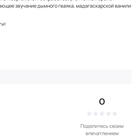
вающее звучание дымного гваяка, мадагаскарской ванили
ги!
0
Поделитесь своим
впечатлением