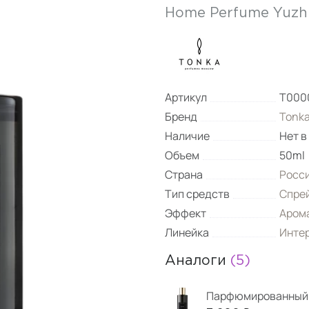
Home Perfume Yuzh
Артикул
Т000
Бренд
Tonk
Наличие
Нет в
Объем
50ml
Страна
Росс
Тип средств
Спре
Эффект
Аром
Линейка
Инте
Аналоги
(5)
Парфюмированный с