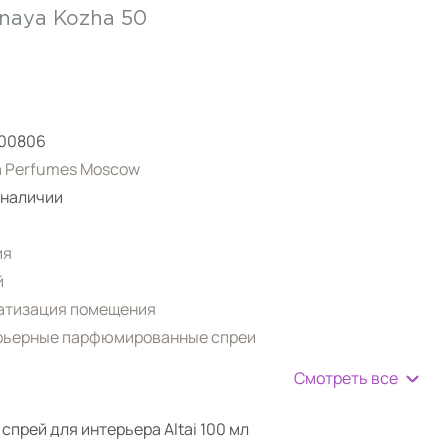
naya Kozha 50
00806
a Perfumes Moscow
 наличии
ия
й
атизация помещения
рьерные парфюмированные спреи
Смотреть все
прей для интерьера Altai 100 мл