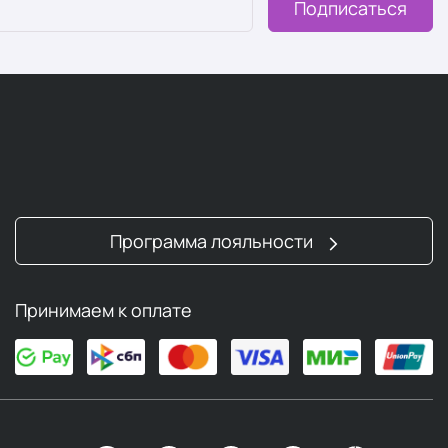
Подписаться
ting Destress Mask
Calming Mask Pack
вайзуленом
Bio Moisturizing Hydrating Hyaluron Mask Pack
тичные, легкие и не оставляют липкости. Они быстро
атываются. В разделе представлены продукты для всех
Программа лояльности
мбинированной, а также для решения различных проблем
ия, расширенных пор и повышенной чувствительности.
Принимаем к оплате
on Repair Eye Cream
ой кислоты
Bio Intensive Hyaluron Cream
 Hyaluron Cream
ation Repair Eye Cream