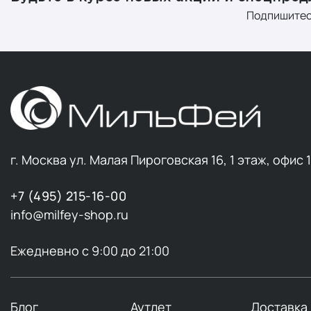
Подпишитес
Антиво
Успока
Тканев
Кремы
Кремы USOL
«усаживаютс
г. Москва ул. Малая Пироговская 16, 1 этаж, офис 
Эти средств
типов кожи 
кожи: возра
+7 (495) 215-16-00
info@milfey-shop.ru
Бестселлеры
Антиво
Ежедневно с 9:00 до 21:00
Экстра
Экстра
Регене
Блог
Аутлет
Доставка
Антиво