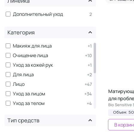
Линейка
Дополнительный уход
2
Категория
Макияж для лица
+1
Очищение лица
+10
Уход за кожей рук
+1
Для лица
+2
Лицо
+47
Матирующи
Уход за лицом
+34
для пробл
Уход за телом
+4
Bio Sensitive
SPF защита для тела
+1
Объем: 5
Тип средств
Тело
+5
В корзин
Уход для кожи вокруг глаз
+2