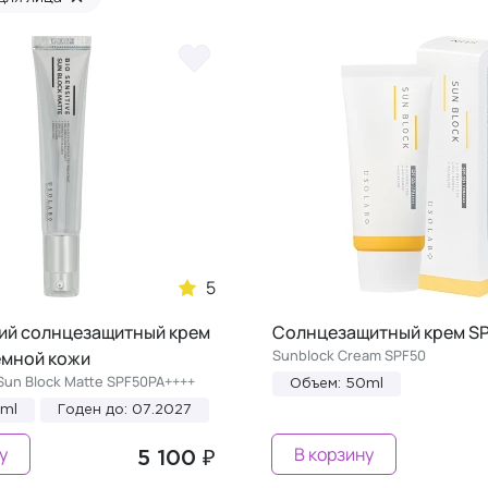
5
й солнцезащитный крем
Солнцезащитный крем S
Sunblock Cream SPF50
емной кожи
 Sun Block Matte SPF50PA++++
Объем: 50ml
0ml
Годен до: 07.2027
у
В корзину
5 100 ₽