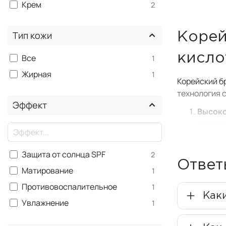
Крем
2
Руки
+1
Уход для губ
+1
Тип кожи
Корей
×
SPF защита для лица
кисло
Все
1
Макияж
+1
Жирная
1
Наборы
+2
Корейский б
технология 
Эффект
Высок
компон
×
30 вид
старен
Защита от солнца SPF
2
Натура
Ответ
Матирование
1
не тол
В сост
Противовоспалительное
1
Как
Бренд Юзола
Увлажнение
1
успехом прим