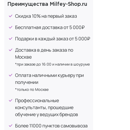
Попул
Преимущества Milfey-Shop.ru
Экстракт чайного дерева
1
Скидка 10% на первый заказ
Экстракт черники
1
Тонеры
Бесплатная доставка от 5 000₽
Тонеры USOL
как тонизир
Подарки в каждый заказ от 5 000₽
можно нанос
Доставка в день заказа по
Обновл
Москве
Тонер-
*при заказе до 16:00 и наличии в шоуруме
Тонер-
Оплата наличными курьеру при
Тонер-
получении
*только по Москве
Ампуль
Профессиональные
В Корее пон
консультанты, прошедшие
увлажнение 
обучение у ведущих брендов
точечно. Ам
Более 11000 пунктов самовывоза
Ампульные 