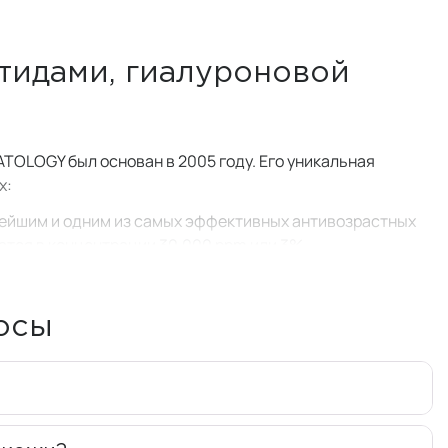
тидами, гиалуроновой
OLOGY был основан в 2005 году. Его уникальная
х:
ейшим и одним из самых эффективных антивозрастных
атся в концентрации 30,000 ppm или 3%.
группы, которые эффективно борются с признаками
даны на основе натуральных компонентов, что делает их
росы
нты, полученные из полезных ингредиентов.
специалистов в области косметологии. Его продукция с
 но и за её пределами: в США, Азии и России.