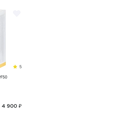
5
PF50
4 900 ₽