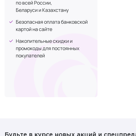
по всей России,
и помогающи
Беларуси и Казахстану
риск раздра
Безопасная оплата банковской
Обратите вн
картой на сайте
Интенс
Ампуль
Накопительные скидки и
Липосо
промокоды для постоянных
Ампуль
покупателей
Комплек
линейк
Маски
Маски USOL
раздражение,
Эти средств
очень пласти
Ключевые пр
Будьте в курсе новых акций и спецпре