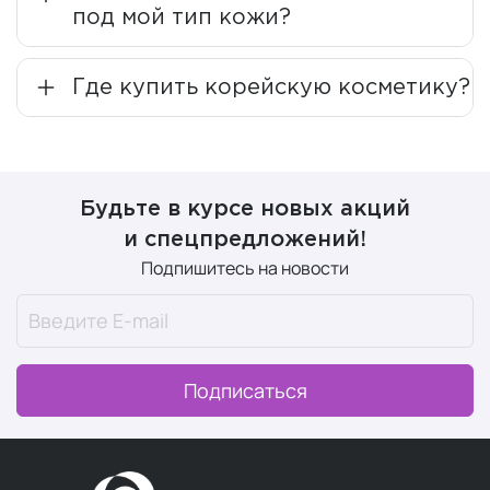
Натуральные и безопасные формулы
— все
под мой тип кожи?
средства Узолаб созданы на основе натуральных
компонентов, что делает их не только
Где купить корейскую косметику?
эффективными, но и безопасными для
использования.
В составе средств нет воды
— вместо нее
используются экстрагенты, полученные из
полезных ингредиентов.
Будьте в курсе новых акций
Бренд Юзолаб был создан дерматологами и получил
и спецпредложений!
признание ведущих специалистов в области
Подпишитесь на новости
косметологии. Его продукция с успехом применяется
не только в крупных пластических клиниках Кореи, но и
за её пределами: в США, Азии и России.
USOLAB представляет инновационную косметику,
Подписаться
разработанную на основе ПДРН. Этот революционный
продукт предлагает совершенно новый подход к
борьбе с преждевременным старением, пигментацией
и другими проблемами кожи. Уникальность этой