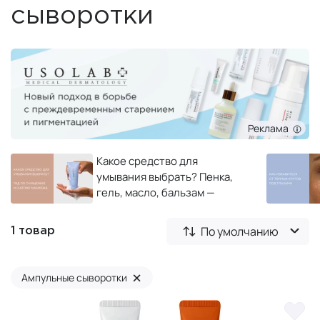
сыворотки
Реклама
Какое средство для
умывания выбрать? Пенка,
гель, масло, бальзам —
полный гид по очищению и
снятию макияжа
По умолчанию
1 товар
×
Ампульные сыворотки