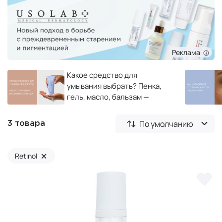
Реклама
Какое средство для
умывания выбрать? Пенка,
гель, масло, бальзам —
полный гид по очищению и
снятию макияжа
По умолчанию
3 товара
×
Retinol