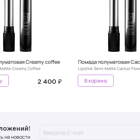
уматовая Cactus flower
Помада полуматовая Red
-Matte Cactus Flower
Lipstick Semi-Matte Red Dream
у
В корзину
2 400 ₽
дложений!
ь на новости