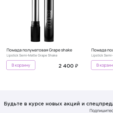
Помада полуматовая Creamy coffee
Помада пол
Lipstick Semi-Matte Creamy Coffee
Lipstick Semi
В корзину
В корзин
2 400 ₽
Будьте в курсе новых акций и спецпре
Подпишитес