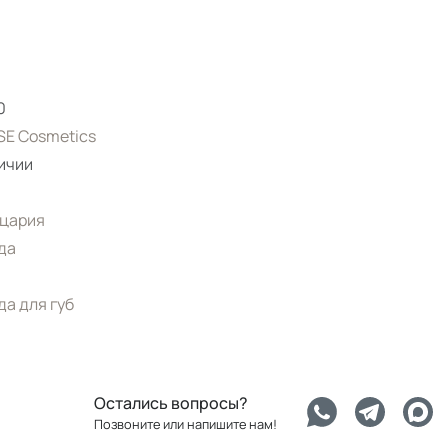
0
E Cosmetics
ичии
цария
да
а для губ
Остались вопросы?
Позвоните или напишите нам!