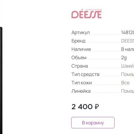
Артикул
14812
Бренд
DEESS
Наличие
В нал
Объем
2g
Страна
Швей
Тип средств
Пома
Тип кожи
Все
Линейка
Помад
2 400 ₽
В корзину