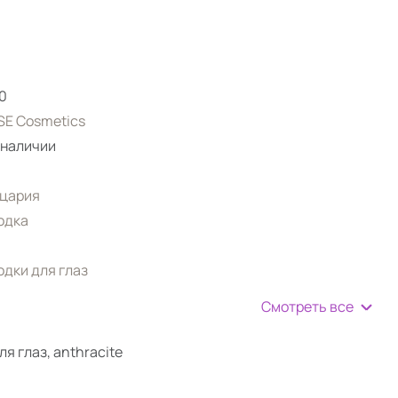
0
E Cosmetics
 наличии
цария
одка
дки для глаз
Смотреть все
я глаз, anthracite