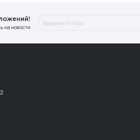
дложений!
ь на новости
12