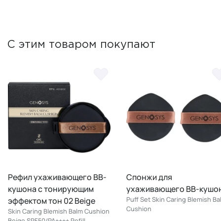
С этим товаром покупают
Рефил ухаживающего BB-
Спонжи для
кушона с тонирующим
ухаживающего BB-кушона
Puff Set Skin Caring Blemish Balm
эффектом тон 02 Beige
Cushion
Skin Caring Blemish Balm Cushion
Beige SPF50/PA++++ Refill